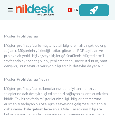
TR
Oturum Açın
Müşteri Profil Sayfası
Müşteri profil sayfası ile müşteriye ait bilgilere hızlı bir şekilde erişim
sağlanır. Müşterinin yüklediği notlar, görseller, PDF sayfaları ve
projeye ait yetkili kişi ve/veya kişiler görüntülenir. Müşteri profil
sayfasında ayrıca satış bilgisi, yenileme tarihi, mevcut durum, bant
genişliği, ürün sayısı ve versiyon bilgileri gibi detaylar da yer alır.
Müşteri Profil Sayfası Nedir?
Müşteri profil sayfası, kullanıcılarınızı daha iyi tanımanızı ve
taleplerine dair detaylı bilgi edinmenizi sağlayan eklentilerimizden
biridir. Tek bir sayfada müşterilerinizle ilgili bilgilerin tamamına
erişmenizi sağlayan bu özelliğimiz sayesinde çalışma süreçlerinizi
daha verimli hale getirebileceksiniz. Öyle ki aradığınız bilgilere
birkaç saniye içerisinde ulaşacağınızdan zamanınızı yönetmede