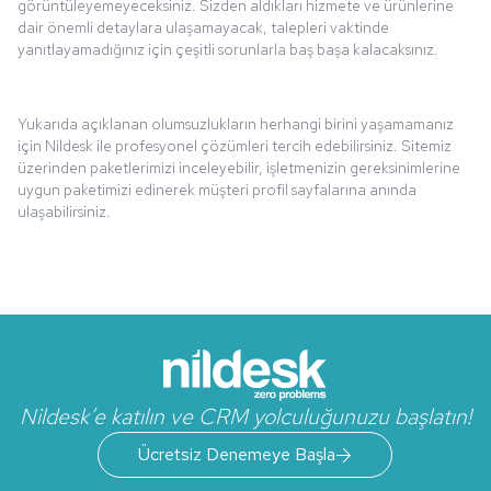
görüntüleyemeyeceksiniz. Sizden aldıkları hizmete ve ürünlerine
dair önemli detaylara ulaşamayacak, talepleri vaktinde
yanıtlayamadığınız için çeşitli sorunlarla baş başa kalacaksınız.
Yukarıda açıklanan olumsuzlukların herhangi birini yaşamamanız
için Nildesk ile profesyonel çözümleri tercih edebilirsiniz. Sitemiz
üzerinden paketlerimizi inceleyebilir, işletmenizin gereksinimlerine
uygun paketimizi edinerek müşteri profil sayfalarına anında
ulaşabilirsiniz.
Nildesk’e katılın ve CRM yolculuğunuzu başlatın!
Ücretsiz Denemeye Başla