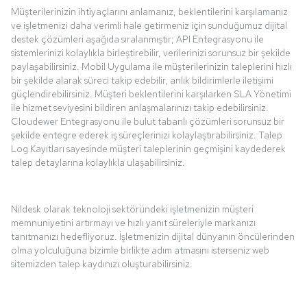
Müşterilerinizin ihtiyaçlarını anlamanız, beklentilerini karşılamanız
ve işletmenizi daha verimli hale getirmeniz için sunduğumuz dijital
destek çözümleri aşağıda sıralanmıştır; API Entegrasyonu ile
sistemlerinizi kolaylıkla birleştirebilir, verilerinizi sorunsuz bir şekilde
paylaşabilirsiniz. Mobil Uygulama ile müşterilerinizin taleplerini hızlı
bir şekilde alarak süreci takip edebilir, anlık bildirimlerle iletişimi
güçlendirebilirsiniz. Müşteri beklentilerini karşılarken SLA Yönetimi
ile hizmet seviyesini bildiren anlaşmalarınızı takip edebilirsiniz.
Cloudewer Entegrasyonu ile bulut tabanlı çözümleri sorunsuz bir
şekilde entegre ederek iş süreçlerinizi kolaylaştırabilirsiniz. Talep
Log Kayıtları sayesinde müşteri taleplerinin geçmişini kaydederek
talep detaylarına kolaylıkla ulaşabilirsiniz.
Nildesk olarak teknoloji sektöründeki işletmenizin müşteri
memnuniyetini artırmayı ve hızlı yanıt süreleriyle markanızı
tanıtmanızı hedefliyoruz. İşletmenizin dijital dünyanın öncülerinden
olma yolculuğuna bizimle birlikte adım atmasını isterseniz web
sitemizden talep kaydınızı oluşturabilirsiniz.